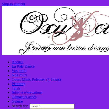
Skip to content
Accueil
La Pole Dance
Vos profs
Nos cours
Cours Minis-Poleuses (7-13ans)
Planning
Tarifs
Infos et réservations
Contact et accès
Galerie
Search for: